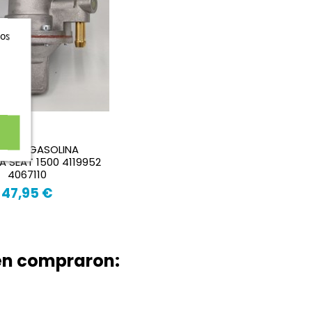
ros
A DE GASOLINA
 SEAT 1500 4119952
4067110
47,95 €
ién compraron: