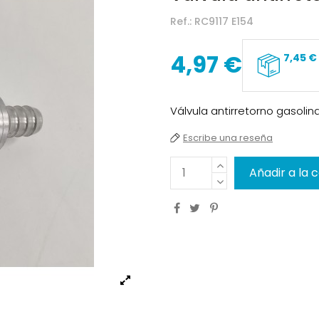
Ref.:
RC9117 E154
4,97 €
7,45 €
Válvula antirretorno gasolin
Escribe una reseña
Añadir a la 