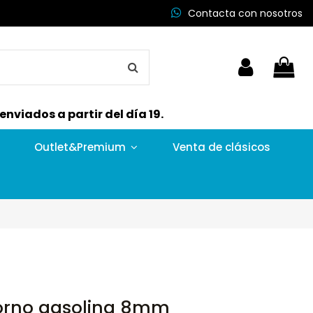
Contacta con nosotros
nviados a partir del día 19.
Outlet&Premium
Venta de clásicos
torno gasolina 8mm