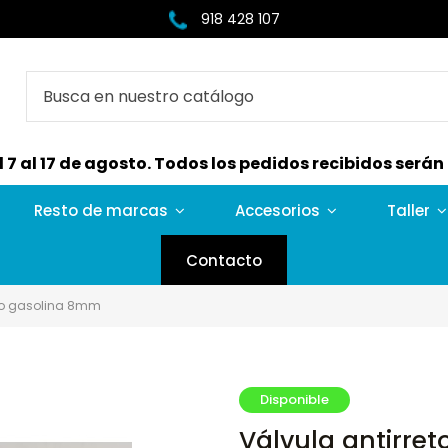
918 428 107
7 al 17 de agosto. Todos los pedidos recibidos serán e
Resto de marcas
Accesorios
Taller
Contacto
rno gasolina 8mm
Disponible
Válvula antirre