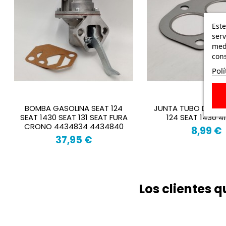
Este
serv
medi
cons
Polí
BOMBA GASOLINA SEAT 124
JUNTA TUBO DE ESC
SEAT 1430 SEAT 131 SEAT FURA
124 SEAT 1430 4
CRONO 4434834 4434840
8,99 €
37,95 €
Los clientes 