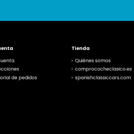
uenta
Tienda
cuenta
Quiénes somos
ecciones
comprococheclasico.es
torial de pedidos
spanishclassiccars.com