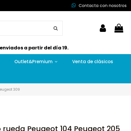
Contacta con nosotros
nviados a partir del día 19.
Outlet&Premium
Venta de clásicos
Peugeot 309
do rueda Peugeot 104 Peugeot 205