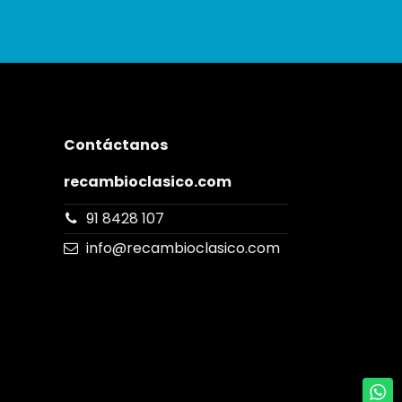
Contáctanos
recambioclasico.com
91 8428 107
info@recambioclasico.com