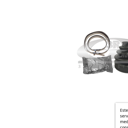
Este
serv
medi
cons