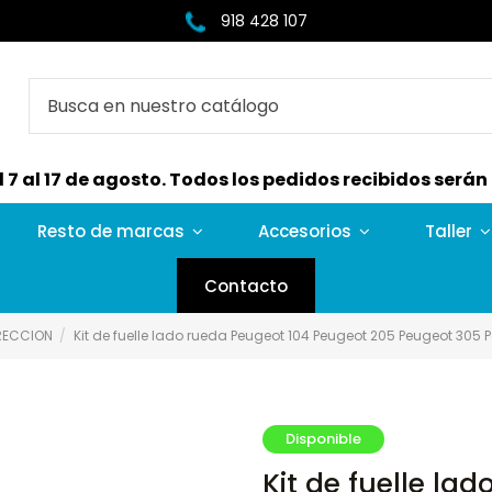
918 428 107
7 al 17 de agosto. Todos los pedidos recibidos serán e
Resto de marcas
Accesorios
Taller
Contacto
IRECCION
Kit de fuelle lado rueda Peugeot 104 Peugeot 205 Peugeot 305 
Disponible
Kit de fuelle la