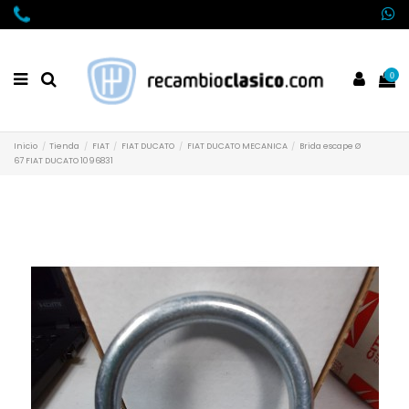
0
Inicio
Tienda
FIAT
FIAT DUCATO
FIAT DUCATO MECANICA
Brida escape Ø
67 FIAT DUCATO 1096831