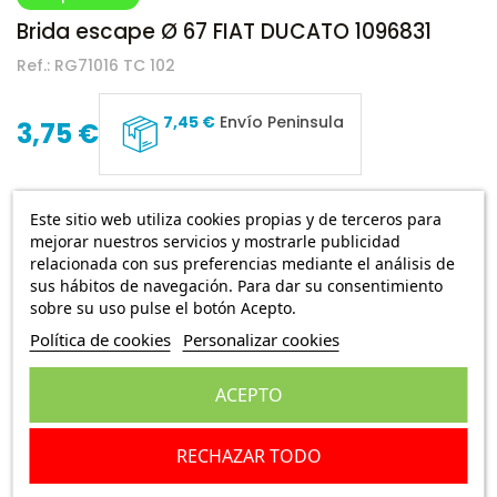
Brida escape Ø 67 FIAT DUCATO 1096831
Ref.:
RG71016 TC 102
7,45 €
Envío Peninsula
3,75 €
Brida escape Ø 67 FIAT DUCATO , 1096831 repuesto no
Este sitio web utiliza cookies propias y de terceros para
original
mejorar nuestros servicios y mostrarle publicidad
Conector de tubos Abrazadera semirredonda
relacionada con sus preferencias mediante el análisis de
Diámetro exterior [mm] 67
sus hábitos de navegación. Para dar su consentimiento
sobre su uso pulse el botón Acepto.
Medida de rosca M8
Política de cookies
Personalizar cookies
Escribe una reseña
ACEPTO
Añadir a la cesta
RECHAZAR TODO