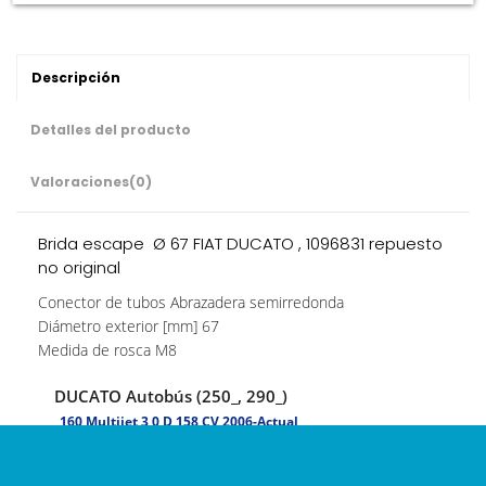
Descripción
Detalles del producto
Valoraciones
(0)
Brida escape Ø 67 FIAT DUCATO , 1096831 repuesto
no original
Conector de tubos Abrazadera semirredonda
Diámetro exterior [mm] 67
Medida de rosca M8
DUCATO Autobús (250_, 290_)
160 Multijet 3,0 D 158 CV 2006-Actual
DUCATO Caja/Chasis (250_, 290_)