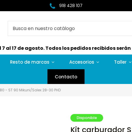
918 428 107
7 al 17 de agosto. Todos los pedidos recibidos serán e
Resto de marcas
Accesorios
Taller
Contacto
 80 - ST 90 Mikuni/Solex 28-30 PHD
Disponible
Kit carburador S