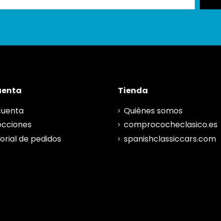
uenta
Tienda
cuenta
Quiénes somos
ecciones
comprococheclasico.es
torial de pedidos
spanishclassiccars.com