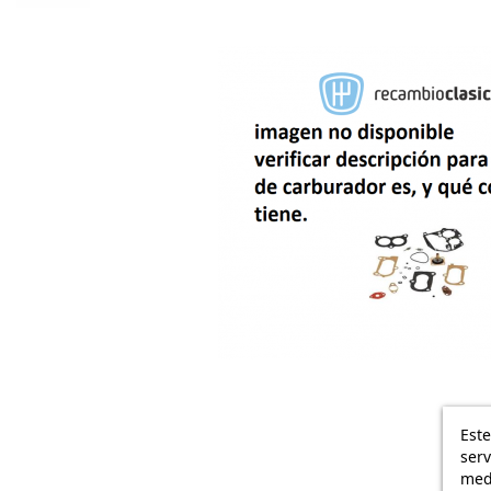
Este
serv
medi