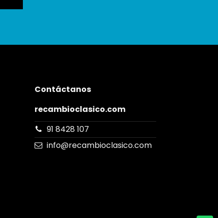
Contáctanos
recambioclasico.com
91 8428 107
info@recambioclasico.com