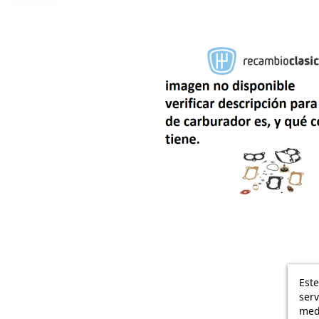
Este
serv
medi