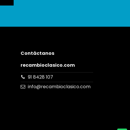
Contáctanos
recambioclasico.com
91 8428 107
info@recambioclasico.com