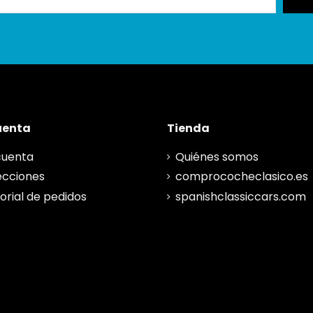
uenta
Tienda
cuenta
Quiénes somos
ecciones
comprococheclasico.es
torial de pedidos
spanishclassiccars.com