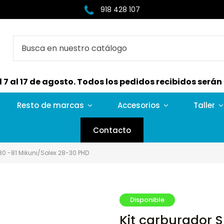
918 428 107
7 al 17 de agosto. Todos los pedidos recibidos serán e
Resto de marcas
Accesorios
Taller
Contacto
80 -81 Mikuni/Solex 28-30 PHD
Disponible
Kit carburador S