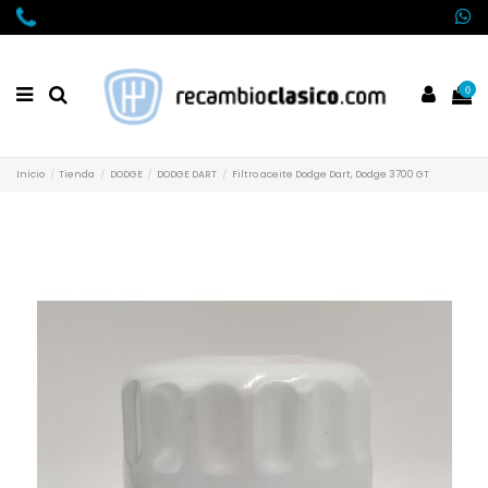
0
Inicio
Tienda
DODGE
DODGE DART
Filtro aceite Dodge Dart, Dodge 3700 GT