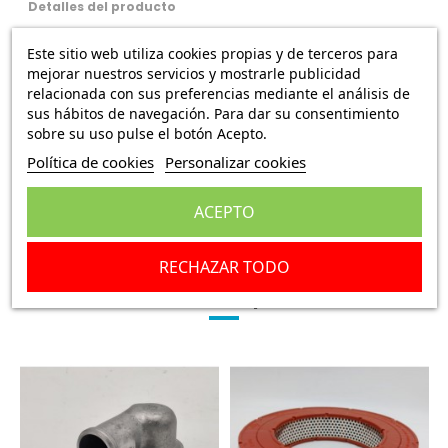
Detalles del producto
Este sitio web utiliza cookies propias y de terceros para
Valoraciones
(0)
mejorar nuestros servicios y mostrarle publicidad
relacionada con sus preferencias mediante el análisis de
Filtro aceite Dodge Dart, Dodge 3700 GT
sus hábitos de navegación. Para dar su consentimiento
sobre su uso pulse el botón Acepto.
Diámetro rosca interior: 17mm
Política de cookies
Personalizar cookies
Diámetro exterior: 74mm
Largo:80mm
ACEPTO
RECHAZAR TODO
Los clientes que adquirieron este producto
también compraron: