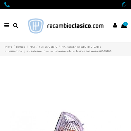
0
Inicio
Tienda
FIAT
FIAT SEICENTO
FIAT SEICENTO ELECTRICIDAD E
ILUMINACION
Piloto intermitente delantero derecho Fiat Seicento 46769166