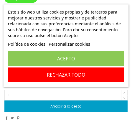
Piloto intermitente delantero derecho Fiat
Este sitio web utiliza cookies propias y de terceros para
Seicento 46769166
mejorar nuestros servicios y mostrarle publicidad
relacionada con sus preferencias mediante el análisis de
Ref.:
IPA 14308562
sus hábitos de navegación. Para dar su consentimiento
sobre su uso pulse el botón Acepto.
8,49 €
Envío Peninsula
18,85 €
Política de cookies
Personalizar cookies
ACEPTO
Piloto intermitente delantero derecho Fiat
Seicento
solamente para modelos del año
46769166
2000
RECHAZAR TODO
Escribe una reseña
Añadir a la cesta