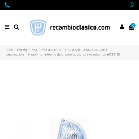
0
Inicio
Tienda
FIAT
FIAT SEICENTO
FIAT SEICENTO ELECTRICIDAD E
ILUMINACION
Piloto intermitente delantero izquierdo Fiat Seicento 46769168