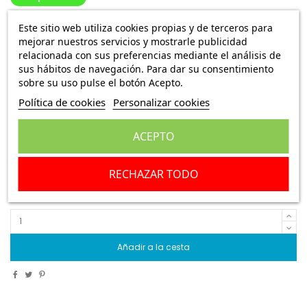
Piloto intermitente delantero izquierdo Fiat
Este sitio web utiliza cookies propias y de terceros para
Seicento 46769168
mejorar nuestros servicios y mostrarle publicidad
relacionada con sus preferencias mediante el análisis de
Ref.:
IPA 14308501
sus hábitos de navegación. Para dar su consentimiento
sobre su uso pulse el botón Acepto.
8,49 €
Envío Peninsula
18,85 €
Política de cookies
Personalizar cookies
ACEPTO
Piloto intermitente delantero izquierdo Fiat
Seicento
sin portalámparas en color blanco (a
46769168
partir del año 1998 hasta el año 2000 )
RECHAZAR TODO
Escribe una reseña
Añadir a la cesta