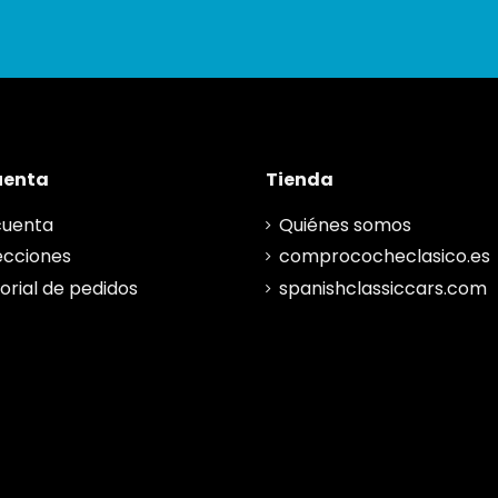
uenta
Tienda
cuenta
Quiénes somos
ecciones
comprococheclasico.es
torial de pedidos
spanishclassiccars.com