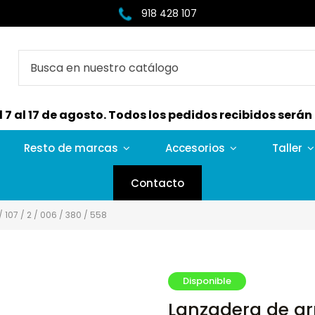
918 428 107
7 al 17 de agosto. Todos los pedidos recibidos serán e
Resto de marcas
Accesorios
Taller
Contacto
 107 / 2 / 006 / 380 / 558
Disponible
Lanzadera de arr