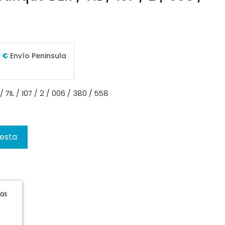
9 €
Envío Peninsula
IL / 107 / 2 / 006 / 380 / 558
cesta
ros