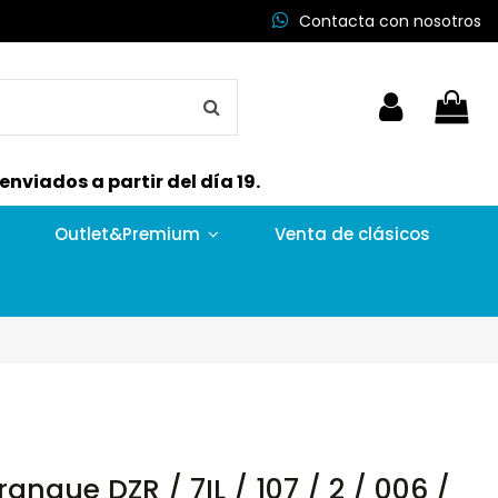
Contacta con nosotros
nviados a partir del día 19.
Outlet&Premium
Venta de clásicos
anque DZR / 7IL / 107 / 2 / 006 /