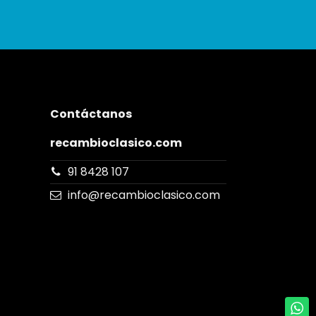
Contáctanos
recambioclasico.com
91 8428 107
info@recambioclasico.com