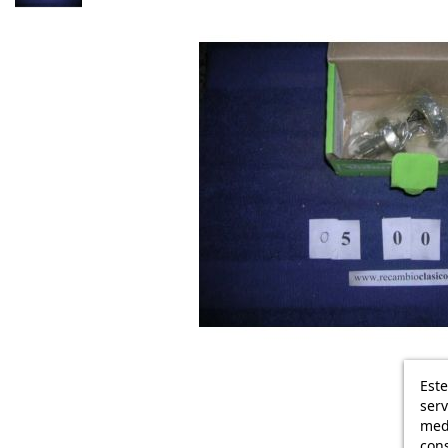
Este
serv
medi
cons