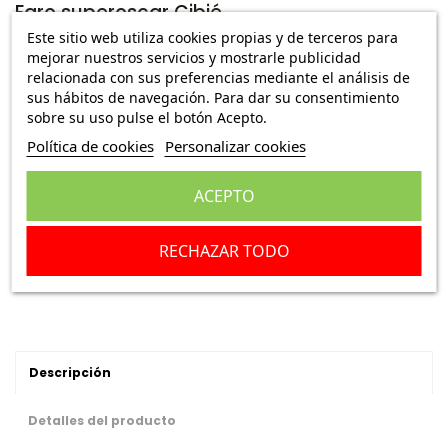
Faro superoscar Cibié
Este sitio web utiliza cookies propias y de terceros para
Ref.:
520064E110
mejorar nuestros servicios y mostrarle publicidad
relacionada con sus preferencias mediante el análisis de
8,49 €
Envío Peninsula
123,05 €
sus hábitos de navegación. Para dar su consentimiento
sobre su uso pulse el botón Acepto.
Política de cookies
Personalizar cookies
Escribe una reseña
ACEPTO
Añadir a la cesta
RECHAZAR TODO
Descripción
Detalles del producto