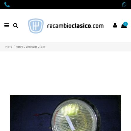
0
Inicio
Faro superoscar Cibié