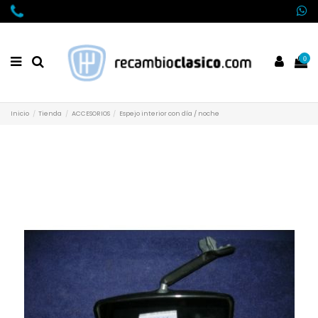
0
Inicio
Tienda
ACCESORIOS
Espejo interior con día / noche