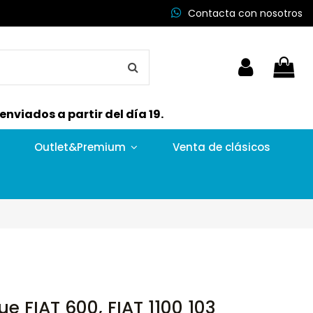
Contacta con nosotros
nviados a partir del día 19.
Outlet&Premium
Venta de clásicos
e FIAT 600, FIAT 1100 103