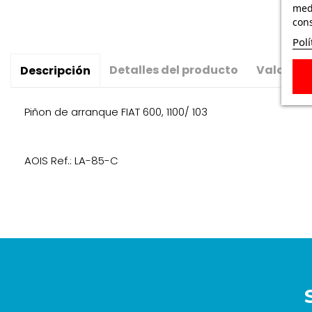
medi
cons
Polí
Detalles del producto
Valoraci
Descripción
Piñon de arranque FIAT 600, 1100/ 103
AOIS Ref.: LA-85-C