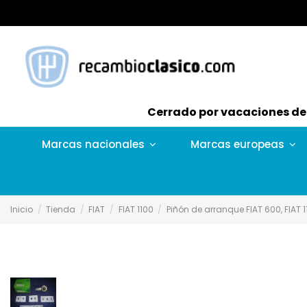
Cerrado por vacaciones del 
Marcas nacionales
Marcas europeas
Inicio
Tienda
FIAT
FIAT 1100
Piñón de arranque FIAT 600, FIAT 1