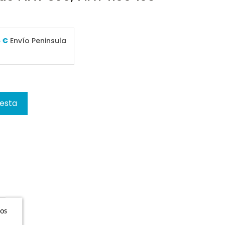
5 €
Envío Peninsula
cesta
ros