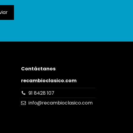
Contáctanos
recambioclasico.com
91 8428 107
info@recambioclasico.com