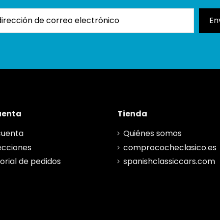
uenta
Tienda
cuenta
Quiénes somos
ecciones
comprococheclasico.es
torial de pedidos
spanishclassiccars.com